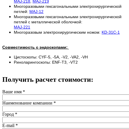
MAJ-218
,
MAJ-219
Многоразовыми гексагональными
электрохирургической
петлей
:
MAJ-12
Многоразовыми гексагональными
электрохирургической
петлей
с металлической оболочкой:
MAJ-221
Многоразовым электрохирургическим ножом:
KD-31C-1
Совместимость с эндоскопами:
Цистоскопы: CYF-5, -5A, -V2, -VA2, -VH
Риноларингоскопы: ENF-T3, -VT2
Получить расчет стоимости:
Ваше имя
*
Наименование компании
*
Город
*
E-mail
*