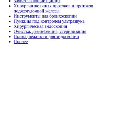
Захватывающие щипцы
Хирургия желчных протоков и протоков
поджелудочной железы
Инструменты для бронхоскопии
Пункция под контролем ультразвука
Хирургическая эндоскопия
Очистка, дезинфекция, стерилизация
Принадлежности для эндоскопии
Прочее