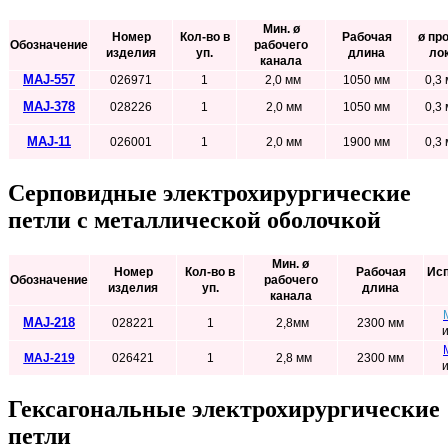
Мин. ø
Номер
Кол-во в
Рабочая
ø пр
Обозначение
рабочего
изделия
уп.
длина
ло
канала
MAJ-557
026971
1
2,0 мм
1050 мм
0,3
MAJ-378
028226
1
2,0 мм
1050 мм
0,3
MAJ-11
026001
1
2,0 мм
1900 мм
0,3
Серповидные электрохирургические
петли с металлической оболочкой
Мин. ø
Номер
Кол-во в
Рабочая
Исп
Обозначение
рабочего
изделия
уп.
длина
канала
MAJ-218
028221
1
2,8мм
2300 мм
MAJ-219
026421
1
2,8 мм
2300 мм
Гексагональные электрохирургические
петли