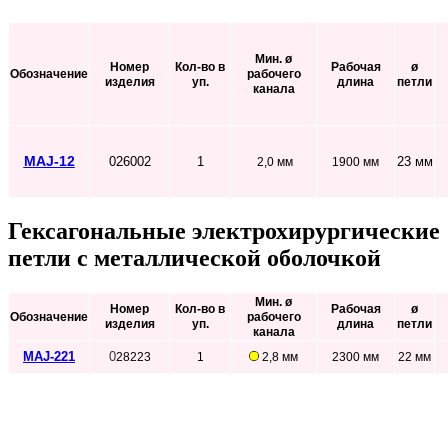
Мин. ø
Номер
Кол-во в
Рабочая
ø
Обозначение
рабочего
изделия
уп.
длина
петли
канала
MAJ-12
026002
1
23 мм
2,0 мм
1900 мм
Гексагональные электрохирургические
петли с металлической оболочкой
Мин. ø
Номер
Кол-во в
Рабочая
ø
Обозначение
рабочего
изделия
уп.
длина
петли
канала
MAJ-221
0
28223
1
2,8 мм
2300 мм
22 мм