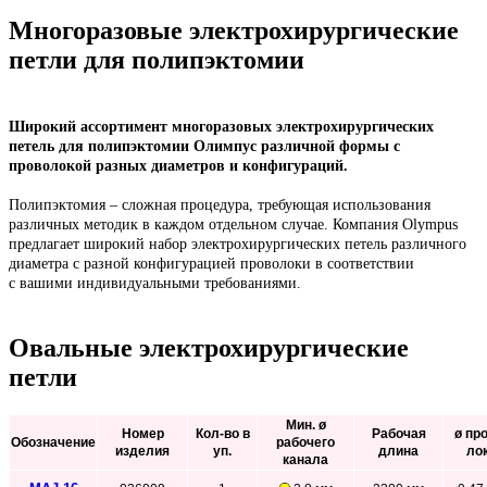
Многоразовые электрохирургические
петли для полипэктомии
Широкий ассортимент многоразовых электрохирургических
петель для полипэктомии Олимпус различной формы с
проволокой разных диаметров и конфигураций.
Полипэктомия – сложная процедура, требующая использования
различных методик в каждом отдельном случае. Компания Olympus
предлагает широкий набор электрохирургических петель различного
диаметра с разной конфигурацией проволоки в соответствии
с вашими индивидуальными требованиями.
Овальные электрохирургические
петли
Мин. ø
Номер
Кол-во в
Рабочая
ø пр
О
бозначение
рабочего
изделия
уп.
длина
ло
канала