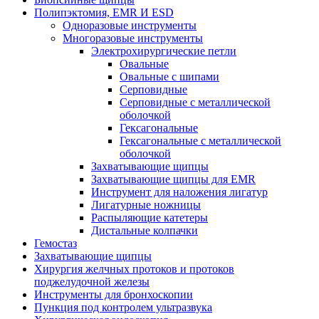
Полипэктомия, EMR И ESD
Одноразовые инструменты
Многоразовые инструменты
Электрохирургические петли
Овальные
Овальные с шипами
Серповидные
Серповидные с металлической
оболочкой
Гексагональные
Гексагональные с металлической
оболочкой
Захватывающие щипцы
Захватывающие щипцы для EMR
Инструмент для наложения лигатур
Лигатурные ножницы
Распыляющие катетеры
Дистальные колпачки
Гемостаз
Захватывающие щипцы
Хирургия желчных протоков и протоков
поджелудочной железы
Инструменты для бронхоскопии
Пункция под контролем ультразвука