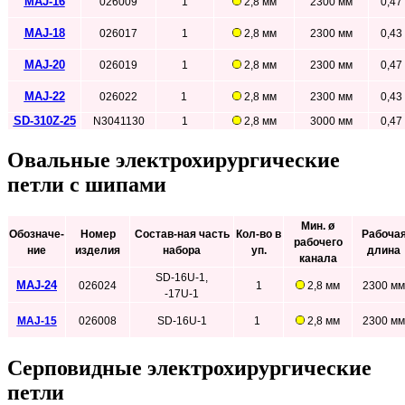
MAJ-16
026009
1
2,8 мм
2300 мм
0,47
MAJ-18
026017
1
2,8 мм
2300 мм
0,43
MAJ-20
026019
1
2,8 мм
2300 мм
0,47
MAJ-22
026022
1
2,8 мм
2300 мм
0,43
SD-310Z-25
N3041130
1
2,8 мм
3000 мм
0,47
Овальные электрохирургические
петли с шипами
Мин. ø
Обозначе-
Номер
Состав-ная часть
Кол-во в
Рабоча
рабочего
ние
изделия
набора
уп.
длина
канала
SD-16U-1,
MAJ-24
026024
1
2,8 мм
2300 мм
-17U-1
MAJ-15
026008
SD-16U-1
1
2,8 мм
2300 мм
Серповидные электрохирургические
петли