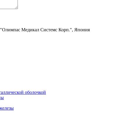
 "Олимпас Медикал Системс Корп.", Япония
таллической оболочкой
цы
железы