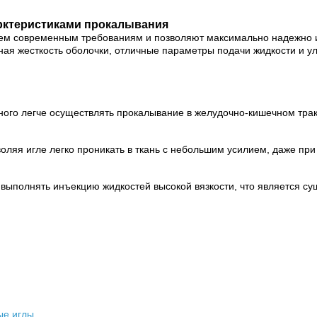
рктеристиками прокалывания
сем
современным требованиям и позволяют максимально надежно
ная жесткость оболочки,
отличные параметры
подачи жидкости и у
много легче осуществлять прокалывание
в желудочно-
кишечном трак
ляя игле легко проникать в ткань
с небольшим усилием,
даже при
 выполнять инъекцию жидкостей высокой вязкости, что является 
ые иглы