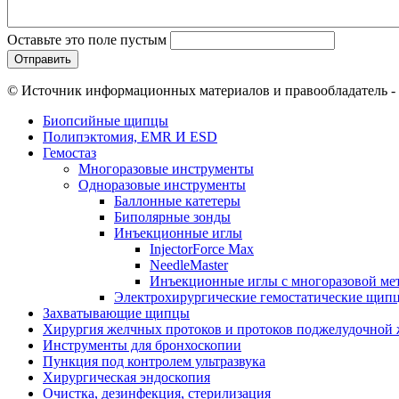
Оставьте это поле пустым
© Источник информационных материалов и правообладатель -
Биопсийные щипцы
Полипэктомия, EMR И ESD
Гемостаз
Многоразовые инструменты
Одноразовые инструменты
Баллонные катетеры
Биполярные зонды
Инъекционные иглы
InjectorForce Max
NeedleMaster
Инъекционные иглы с многоразовой ме
Электрохирургические гемостатические щип
Захватывающие щипцы
Хирургия желчных протоков и протоков поджелудочной 
Инструменты для бронхоскопии
Пункция под контролем ультразвука
Хирургическая эндоскопия
Очистка, дезинфекция, стерилизация