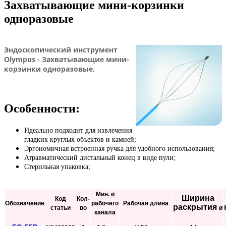
Захватывающие мини-корзинки
одноразовые
Эндоскопический инструмент
Olympus - Захватывающие мини-
корзинки одноразовые.
Особенности:
Идеально подходит для извлечения
гладких круглых объектов и камней;
Эргономичная встроенная ручка для удобного использования;
Атравматический дистальный конец в виде пули;
Стерильная упаковка;
Мин. ø
Ширина
Код
Кол-
Обозначение
рабочего
Рабочая длина
раскрытия
статьи
во
ø
канала