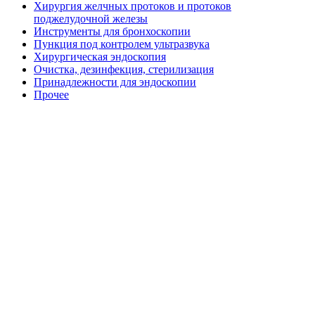
Хирургия желчных протоков и протоков
поджелудочной железы
Инструменты для бронхоскопии
Пункция под контролем ультразвука
Хирургическая эндоскопия
Очистка, дезинфекция, стерилизация
Принадлежности для эндоскопии
Прочее