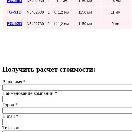
FG-55D
N5402930
1
1,2 мм
1150 мм
14 мм
FG-51D
N5402630
1
1,2 мм
1150 мм
11 мм
FG-52D
N5402730
1
1,2 мм
1150 мм
9 мм
Получить расчет стоимости:
Ваше имя
*
Наименование компании
*
Город
*
E-mail
*
Телефон