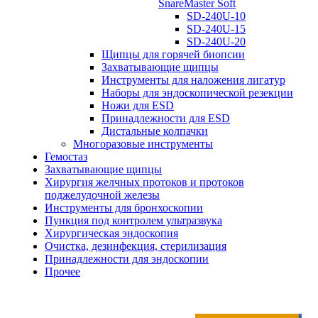
SnareMaster Soft
SD-240U-10
SD-240U-15
SD-240U-20
Щипцы для горячей биопсии
Захватывающие щипцы
Инструменты для наложения лигатур
Наборы для эндоскопической резекции
Ножи для ESD
Принадлежности для ESD
Дистальные колпачки
Многоразовые инструменты
Гемостаз
Захватывающие щипцы
Хирургия желчных протоков и протоков
поджелудочной железы
Инструменты для бронхоскопии
Пункция под контролем ультразвука
Хирургическая эндоскопия
Очистка, дезинфекция, стерилизация
Принадлежности для эндоскопии
Прочее