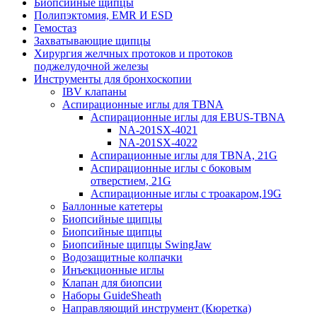
Биопсийные щипцы
Полипэктомия, EMR И ESD
Гемостаз
Захватывающие щипцы
Хирургия желчных протоков и протоков
поджелудочной железы
Инструменты для бронхоскопии
IBV клапаны
Аспирационные иглы для TBNA
Аспирационные иглы для EBUS-TBNA
NA-201SX-4021
NA-201SX-4022
Аспирационные иглы для TBNA, 21G
Аспирационные иглы с боковым
отверстием, 21G
Аспирационные иглы с троакаром,19G
Баллонные катетеры
Биопсийные щипцы
Биопсийные щипцы
Биопсийные щипцы SwingJaw
Водозащитные колпачки
Инъекционные иглы
Клапан для биопсии
Наборы GuideSheath
Направляющий инструмент (Кюретка)