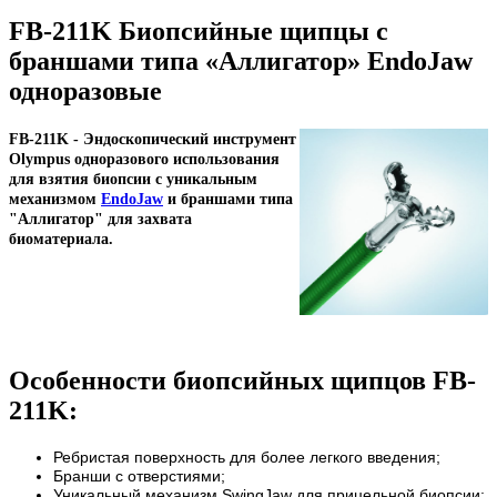
FB-211K Биопсийные щипцы с
браншами типа «Аллигатор» EndoJaw
одноразовые
FB-211K - Эндоскопический инструмент
Olympus одноразового использования
для взятия биопсии с уникальным
механизмом
EndoJaw
и браншами типа
"Аллигатор"
для захвата
биоматериала.
Особенности биопсийных щипцов FB-
211K:
Ребристая поверхность для более легкого введения;
Бранши с отверстиями;
Уникальный механизм SwingJaw для прицельной биопсии;