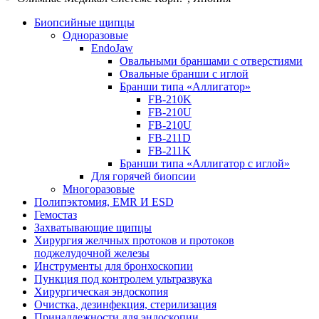
Биопсийные щипцы
Одноразовые
EndoJaw
Овальными браншами с отверстиями
Овальные бранши с иглой
Бранши типа «Аллигатор»
FB-210K
FB-210U
FB-210U
FB-211D
FB-211K
Бранши типа «Аллигатор с иглой»
Для горячей биопсии
Многоразовые
Полипэктомия, EMR И ESD
Гемостаз
Захватывающие щипцы
Хирургия желчных протоков и протоков
поджелудочной железы
Инструменты для бронхоскопии
Пункция под контролем ультразвука
Хирургическая эндоскопия
Очистка, дезинфекция, стерилизация
Принадлежности для эндоскопии