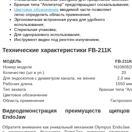
Бранши типа "Аллигатор" предотвращают соскальзывание;
Цветовое обозначение
вводимой части позволяет
легко
определить область
применения;
Эргономичная встроенная ручка для удобного
использования;
Стерильная упаковка;
Для одноразового использования;
Инструмент виден под рентген-излучением;
Технические характеристики FB-211K
МОДЕЛЬ
FB-211
Номер модели
N108082
Количество (шт в уп.)
20
Для эндоскопов с диаметром канала, не менее
2,0 мм
Рабочая длина
1550 мм
Тип захвата
бранши типа "Ал
Цветовое обозначение
Область применения
Гастроско
Видеодемонстрация преимуществ щипцов
EndoJaw
Обратите внимание как уникальный механизм Olympus EndoJaw
с качающимися браншами SwingJaw помогает проводиль